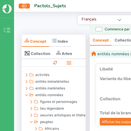
Pactols_Sujets
Français
Commence par
Concept
Collecti
Concept
Index
Collection
Arbre
entités nommées
Libellé
activités
Variante du libe
entités immatérielles
entités matérielles
entités nommées
Collection
figures et personnages
lieu légendaire
Total de la bra
oeuvres artistiques et littéraires
Afficher les corpus
peuples
Africains