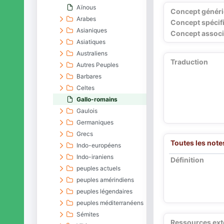
Aïnous
Concept génér
Arabes
Concept spécif
Asianiques
Concept associ
Asiatiques
Australiens
Traduction
Autres Peuples
Barbares
Celtes
Gallo-romains
Gaulois
Germaniques
Grecs
Toutes les note
Indo-européens
Indo-iraniens
Définition
peuples actuels
peuples amérindiens
peuples légendaires
peuples méditerranéens
Sémites
Ressources ext