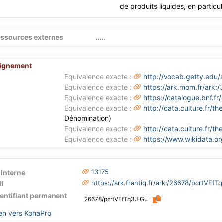
de produits liquides, en particu
ssources externes
.....
lignement
Equivalence exacte :
http://vocab.getty.edu
Equivalence exacte :
https://ark.mom.fr/ark
Equivalence exacte :
https://catalogue.bnf.f
Equivalence exacte :
http://data.culture.fr/
Dénomination)
Equivalence exacte :
http://data.culture.fr/
Equivalence exacte :
https://www.wikidata.o
13175
 Interne
https://ark.frantiq.fr/ark:/26678/pcrtVFfT
I
dentifiant permanent
26678/pcrtVFfTq3JlGu
en vers KohaPro