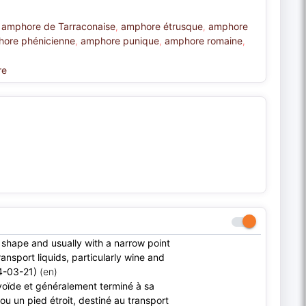
amphore de Tarraconaise
amphore étrusque
amphore
,
,
,
ore phénicienne
amphore punique
amphore romaine
,
,
,
re
 shape and usually with a narrow point
ransport liquids, particularly wine and
24-03-21)
(en)
voïde et généralement terminé à sa
 ou un pied étroit, destiné au transport