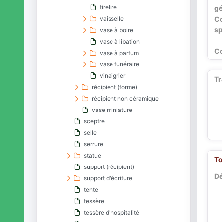
tirelire
gé
vaisselle
C
sp
vase à boire
vase à libation
Co
vase à parfum
vase funéraire
vinaigrier
Tr
récipient (forme)
récipient non céramique
vase miniature
sceptre
selle
serrure
statue
To
support (récipient)
Dé
support d'écriture
tente
tessère
tessère d'hospitalité