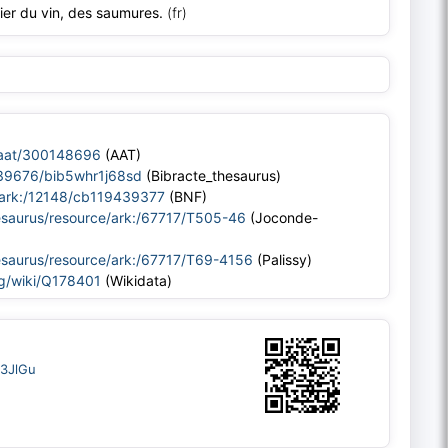
lier du vin, des saumures.
(fr)
/aat/300148696
(AAT)
:/39676/bib5whr1j68sd
(Bibracte_thesaurus)
r/ark:/12148/cb119439377
(BNF)
thesaurus/resource/ark:/67717/T505-46
(Joconde-
thesaurus/resource/ark:/67717/T69-4156
(Palissy)
rg/wiki/Q178401
(Wikidata)
q3JlGu