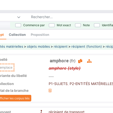
Commence par
Mot exact
Note
Identifi
pt
Collection
Proposition
tés matérielles
>
objets mobiles
>
récipient
>
récipient (fonction)
>
réci
bellé
amphore
(fr)
emplace
amphore (style)
riante du libellé
.....
llection
P1-SUJETS
P2-ENTITÉS MATÉRIELLE
,
tal de la branche
fficher les corpus liés
oncept
récipient de transport