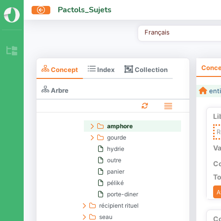
cuvette
Pactols_Sujets
cuvier (récipient)
lopas
Français
loutrophore
pique fleurs
pot à pharmacie
Conce
Collection
Concept
Index
pot de chambre
pot de poêle
Arbre
enti
récipient culinaire
récipient de stockage
récipient de transport
Li
amphore
R
gourde
Va
hydrie
outre
Co
panier
To
péliké
A
porte-diner
récipient rituel
seau
C