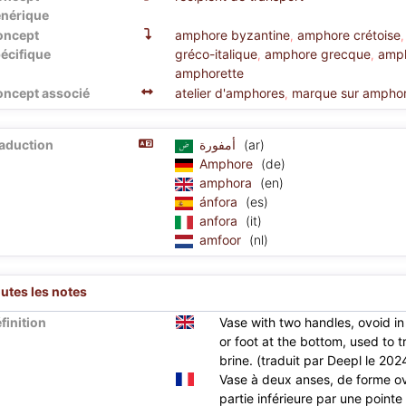
nérique
oncept
amphore byzantine
amphore crétoise
,
écifique
gréco-italique
amphore grecque
amph
,
,
amphorette
ncept associé
atelier d'amphores
marque sur ampho
,
aduction
أمفورة
(ar)
Amphore
(de)
amphora
(en)
ánfora
(es)
anfora
(it)
amfoor
(nl)
utes les notes
finition
Vase with two handles, ovoid in
or foot at the bottom, used to t
brine. (traduit par Deepl le 20
Vase à deux anses, de forme o
partie inférieure par une pointe