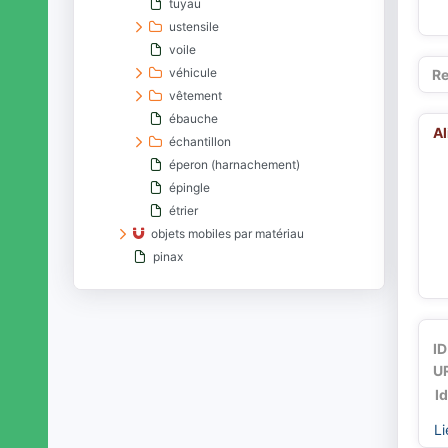
tuyau
ustensile
voile
véhicule
Re
vêtement
ébauche
A
échantillon
éperon (harnachement)
épingle
étrier
objets mobiles par matériau
pinax
plaque décorée
rondelle
rouelle
ID
parties structurelles d'entités matérielles
UR
entités nommées
I
entités sociales collectives
entités spatiales
Li
entités temporelles