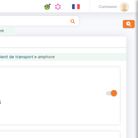
Connexion
ant
pient de transport
>
amphore
S