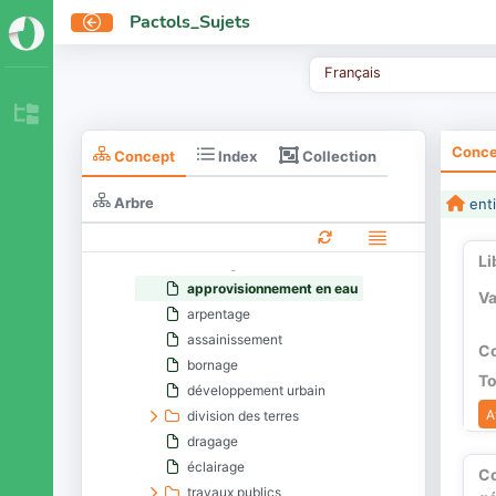
Pactols_Sujets
Français
activités
Conce
Collection
Concept
Index
entités immatérielles
langages
Arbre
enti
méthodes
aménagement de l'espace
Li
aménagement du relief
approvisionnement en eau
Va
arpentage
assainissement
Co
bornage
To
développement urbain
A
division des terres
dragage
éclairage
C
travaux publics