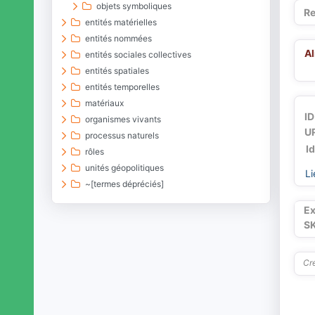
objets symboliques
Re
entités matérielles
entités nommées
A
entités sociales collectives
entités spatiales
entités temporelles
matériaux
ID
organismes vivants
UR
processus naturels
I
rôles
unités géopolitiques
Li
~[termes dépréciés]
Ex
S
Cré