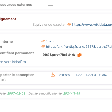
ssources externes
.....
lignement
Equivalence exacte :
https://www.wikidata.o
13265
 Interne
https://ark.frantiq.fr/ark:/26678/pcrtrx7R
I
dentifiant permanent
26678/pcrtrx7Rc5oHkk
en vers KohaPro
porter le concept en
RDF/XML
Json
JsonLd
Turtle
KOS
é le:
2007-02-08
Dernière modification le:
2024-11-15