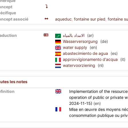
nérique
oncept
écifique
ncept associé
aqueduc
fontaine sur pied
fontaine s
,
,
aduction
الامداد بالمياه
(ar)
Wasserversorgung
(de)
water supply
(en)
abastecimiento de agua
(es)
approvvigionamento d'acqua
(it)
watervoorziening
(nl)
utes les notes
finition
Implementation of the resource
operation of public or private 
2024-11-15)
(en)
Mise en œuvre des moyens néce
consommation publique ou priv