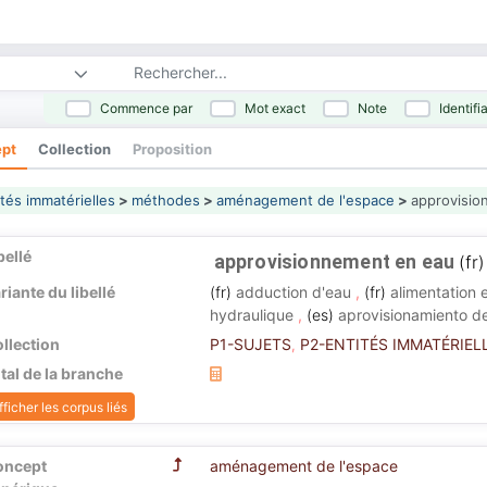
Commence par
Mot exact
Note
Identifi
pt
Collection
Proposition
tés immatérielles
>
méthodes
>
aménagement de l'espace
>
approvisio
bellé
approvisionnement en eau
(fr)
riante du libellé
(fr)
adduction d'eau
,
(fr)
alimentation 
hydraulique
,
(es)
aprovisionamiento d
llection
P1-SUJETS
P2-ENTITÉS IMMATÉRIEL
,
tal de la branche
fficher les corpus liés
oncept
aménagement de l'espace