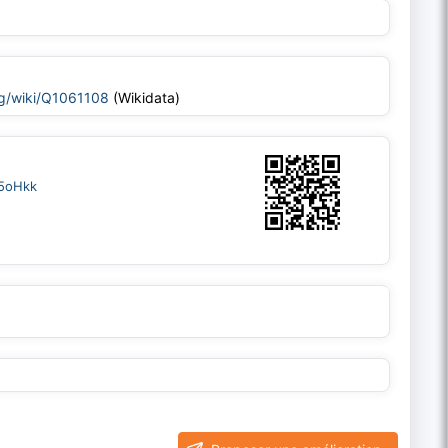
rg/wiki/Q1061108
(Wikidata)
c5oHkk