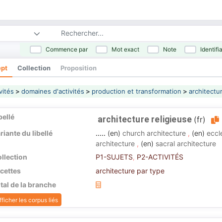
Commence par
Mot exact
Note
Identifi
pt
Collection
Proposition
vités
>
domaines d'activités
>
production et transformation
>
architectu
bellé
architecture religieuse
(fr)
riante du libellé
.....
(en)
church architecture
,
(en)
eccl
architecture
,
(en)
sacral architecture
llection
P1-SUJETS
P2-ACTIVITÉS
,
cettes
architecture par type
tal de la branche
fficher les corpus liés