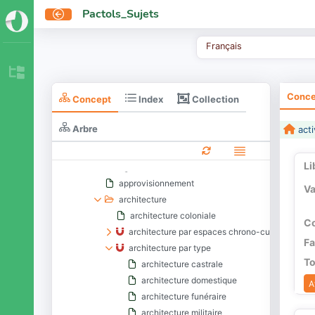
destructions volontaires
Pactols_Sujets
domaines d'activités
activité artistique
Français
activité physique
discipline savante
divertissement
Conce
Collection
Concept
Index
lecture
méditation
Arbre
acti
production et transformation
acquisition de ressource naturelle
Li
agriculture
approvisionnement
Va
architecture
architecture coloniale
Co
architecture par espaces chrono-culturels
Fa
architecture par type
To
architecture castrale
architecture domestique
A
architecture funéraire
architecture militaire