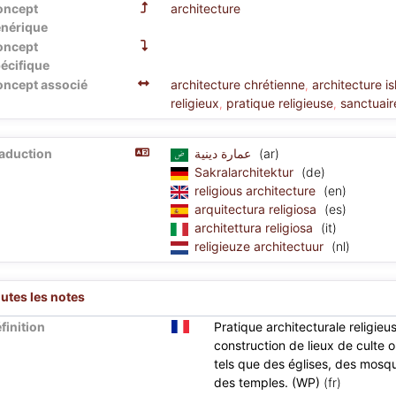
oncept
architecture
nérique
oncept
écifique
ncept associé
architecture chrétienne
architecture i
,
religieux
pratique religieuse
sanctuair
,
,
aduction
عمارة دينية
(ar)
Sakralarchitektur
(de)
religious architecture
(en)
arquitectura religiosa
(es)
architettura religiosa
(it)
religieuze architectuur
(nl)
utes les notes
finition
Pratique architecturale religieu
construction de lieux de culte 
tels que des églises, des mosq
des temples. (WP)
(fr)