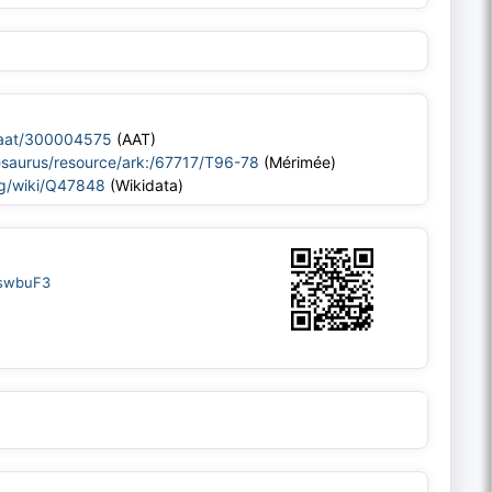
u/aat/300004575
(AAT)
thesaurus/resource/ark:/67717/T96-78
(Mérimée)
rg/wiki/Q47848
(Wikidata)
skswbuF3