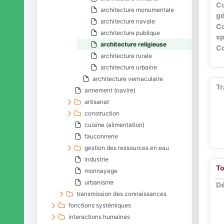
C
architecture monumentale
gé
architecture navale
C
architecture publique
sp
architecture religieuse
Co
architecture rurale
architecture urbaine
architecture vernaculaire
Tr
armement (navire)
artisanat
construction
cuisine (alimentation)
fauconnerie
gestion des ressources en eau
industrie
To
monnayage
urbanisme
Dé
transmission des connaissances
fonctions systémiques
interactions humaines