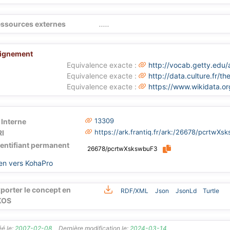
ssources externes
.....
lignement
Equivalence exacte :
http://vocab.getty.ed
Equivalence exacte :
http://data.culture.fr/
Equivalence exacte :
https://www.wikidata.o
13309
 Interne
https://ark.frantiq.fr/ark:/26678/pcrtwX
I
dentifiant permanent
26678/pcrtwXskswbuF3
en vers KohaPro
porter le concept en
RDF/XML
Json
JsonLd
Turtle
KOS
é le:
2007-02-08
Dernière modification le:
2024-03-14