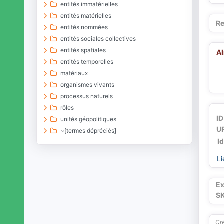
entités immatérielles
entités matérielles
Re
entités nommées
entités sociales collectives
entités spatiales
A
entités temporelles
matériaux
organismes vivants
processus naturels
rôles
ID
unités géopolitiques
UR
~[termes dépréciés]
I
Li
Ex
S
Cré