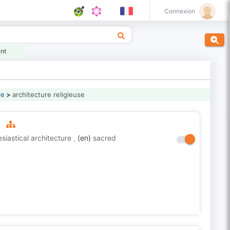
Connexion
ant
re
>
architecture religieuse
esiastical architecture
,
(en)
sacred