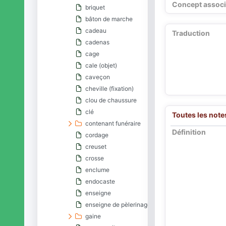
Concept associ
briquet
bâton de marche
cadeau
Traduction
cadenas
cage
cale (objet)
caveçon
cheville (fixation)
clou de chaussure
clé
Toutes les note
contenant funéraire
Définition
cordage
creuset
crosse
enclume
endocaste
enseigne
enseigne de pèlerinage
gaine