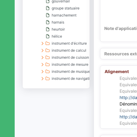
gouvernail
groupe statuaire
harnachement
harnais
Note d'applicat
heurtoir
hélice
instrument d'écriture
instrument de calcul
Ressources ext
instrument de cuisson
instrument de mesure
Alignement
instrument de musique
Equivale
instrument de navigation
Equivale
instrument de torture
Equivale
instrument médical
http://d
jeton
Dénomin
jouet
Equivale
lest
http://d
luminaire
Equivale
machine
maquette