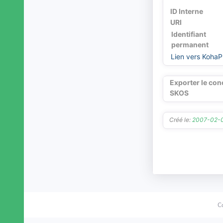
marchandise
ID Interne
marionnette
URI
masque
Identifiant
matériel de broyage
permanent
matériel de pêche
Lien vers KohaP
meuble
mobilier liturgique
Exporter le con
modèle réduit
SKOS
monnaie
mors
Créé le:
2007-02-
mosaïque
moulage (objet)
moulin à main
mât
médaillon d'applique
objet de dévotion
objet de libation
objet de toilette
C
objet liturgique