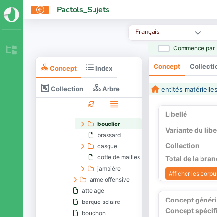
dodécaèdre bouleté
Pactols_Sujets
ensembles d'objets mobiles
objet
Français
objets mobiles par fonction
accessoire vestimentaire
Commence par
amulette
Concept
Collecti
Concept
ancre
Index
applique
Collection
Arbre
entités matérielle
arme
arme défensive
armure
Libellé
bouclier
Variante du libe
brassard
Collection
casque
cotte de mailles
Total de la bra
jambière
Afficher les corpus
arme offensive
attelage
Concept génér
barque solaire
Concept spécif
bouchon