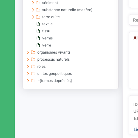
sédiment
substance naturelle (matière)
terre cuite
Re
textile
tissu
A
vernis
verre
organismes vivants
processus naturels
rôles
unités géopolitiques
~[termes dépréciés]
ID
UR
I
Li