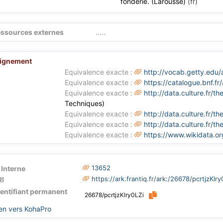
fonderie. (Larousse)
(fr)
ssources externes
.....
lignement
Equivalence exacte :
http://vocab.getty.edu
Equivalence exacte :
https://catalogue.bnf.f
Equivalence exacte :
http://data.culture.fr/
Techniques)
Equivalence exacte :
http://data.culture.fr/
Equivalence exacte :
http://data.culture.fr/
Equivalence exacte :
https://www.wikidata.o
13652
 Interne
https://ark.frantiq.fr/ark:/26678/pcrtjzKlry
I
dentifiant permanent
26678/pcrtjzKlry0LZi
en vers KohaPro