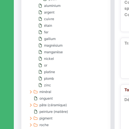
C
aluminium
sp
argent
Co
cuivre
étain
fer
gallium
Tr
magnésium
manganèse
nickel
or
platine
plomb
zinc
To
minéral
onguent
Dé
pâte (céramique)
peinture (matière)
pigment
roche