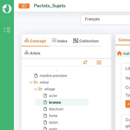
matériaux
Pactols_Sujets
aliment
boisson
Français
combustible
cosmétique
drogue
Conce
Collection
Concept
Index
fritte
gemme
Arbre
mat
glaçure
matériau de construction
Li
matière organique
matière première
Va
métal
Co
alliage
To
acier
bronze
A
électrum
fonte
C
laiton
gé
potin