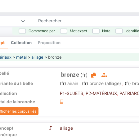
Commence par
Mot exact
Note
Identifi
pt
Collection
Proposition
ériaux
>
métal
>
alliage
>
bronze
bellé
bronze
(fr)
riante du libellé
(fr)
airain
,
(fr)
bronze (alliage)
,
(fr)
bro
llection
P1-SUJETS
P2-MATÉRIAUX
PATRIAR
,
,
tal de la branche
fficher les corpus liés
oncept
alliage
nérique