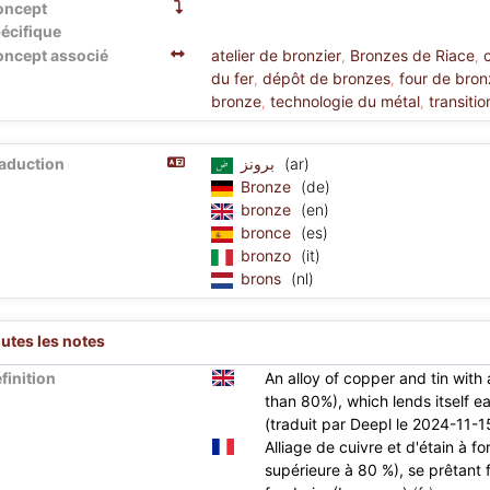
oncept
écifique
ncept associé
atelier de bronzier
Bronzes de Riace
,
,
du fer
dépôt de bronzes
four de bron
,
,
bronze
technologie du métal
transiti
,
,
aduction
برونز
(ar)
Bronze
(de)
bronze
(en)
bronce
(es)
bronzo
(it)
brons
(nl)
utes les notes
finition
An alloy of copper and tin with
than 80%), which lends itself e
(traduit par Deepl le 2024-11-1
Alliage de cuivre et d'étain à f
supérieure à 80 %), se prêtant 