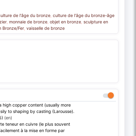
culture de l'âge du bronze
culture de l'âge du bronze-âge
,
zier
monnaie de bronze
objet en bronze
sculpture en
,
,
,
on Bronze/Fer
vaisselle de bronze
,
 a high copper content (usually more
asily to shaping by casting (Larousse).
5)
(en)
orte teneur en cuivre (le plus souvent
facilement à la mise en forme par