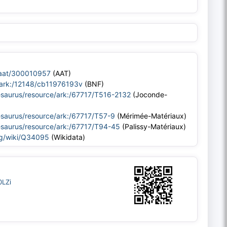
/aat/300010957
(AAT)
r/ark:/12148/cb11976193v
(BNF)
thesaurus/resource/ark:/67717/T516-2132
(Joconde-
thesaurus/resource/ark:/67717/T57-9
(Mérimée-Matériaux)
thesaurus/resource/ark:/67717/T94-45
(Palissy-Matériaux)
rg/wiki/Q34095
(Wikidata)
0LZi