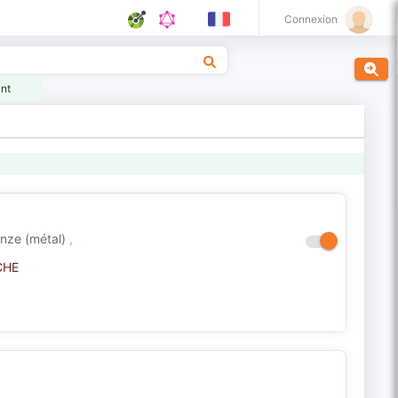
Connexion
ant
nze (métal)
,
CHE