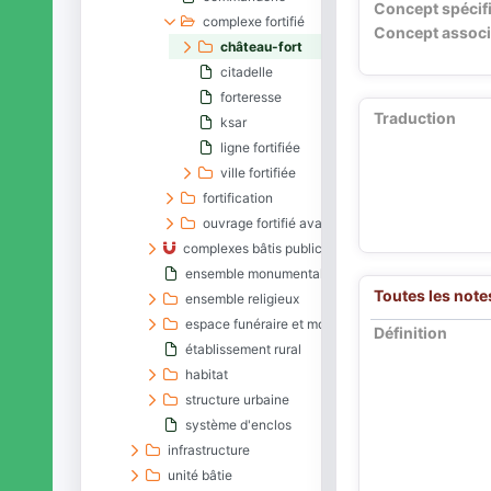
Concept spécif
complexe fortifié
Concept associ
château-fort
citadelle
forteresse
Traduction
ksar
ligne fortifiée
ville fortifiée
fortification
ouvrage fortifié avancé
complexes bâtis publics
ensemble monumental
Toutes les note
ensemble religieux
espace funéraire et mortuaire
Définition
établissement rural
habitat
structure urbaine
système d'enclos
infrastructure
unité bâtie