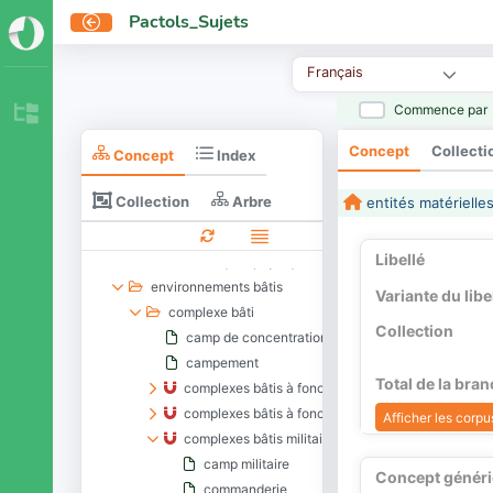
Pactols_Sujets
Français
Commence par
Concept
Collecti
Concept
Index
activités
Collection
Arbre
entités matérielle
entités immatérielles
entités matérielles
Libellé
caractéristiques physiques
environnements bâtis
Variante du libe
complexe bâti
Collection
camp de concentration
campement
Total de la bra
complexes bâtis à fonction commerciale ou de pro
complexes bâtis à fonction sanitaire
Afficher les corpus
complexes bâtis militaires
camp militaire
Concept génér
commanderie