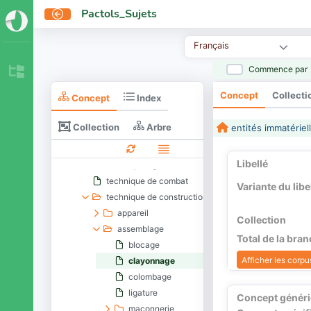
conservation d'aliments
Pactols_Sujets
conservation-restauration
diffusion des connaissances
Français
études et analyses
Commence par
graphisme
localisation
Concept
Collecti
Concept
Index
martelage (destruction)
méthode philosophique
Collection
Arbre
entités immatériel
procédure
processus créatif
Libellé
technique agricole
technique de combat
Variante du libe
technique de construction
appareil
Collection
assemblage
Total de la bra
blocage
Afficher les corpus
clayonnage
colombage
ligature
Concept génér
maçonnerie