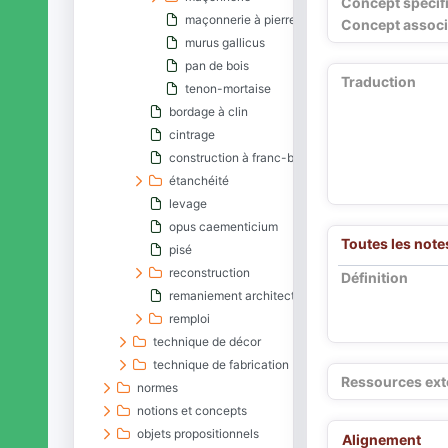
Concept spécif
maçonnerie à pierres sèches
Concept associ
murus gallicus
pan de bois
Traduction
tenon-mortaise
bordage à clin
cintrage
construction à franc-bord
étanchéité
levage
opus caementicium
Toutes les note
pisé
reconstruction
Définition
remaniement architectural
remploi
technique de décor
technique de fabrication
Ressources ext
normes
notions et concepts
objets propositionnels
Alignement