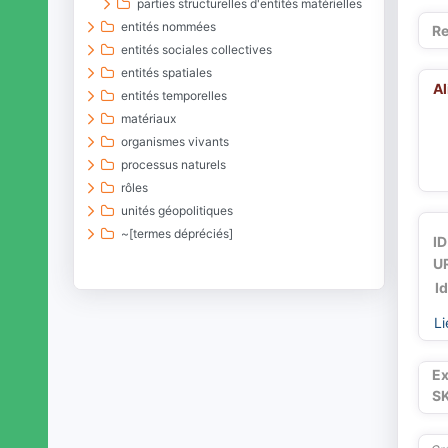
parties structurelles d'entités matérielles
entités nommées
Re
entités sociales collectives
entités spatiales
A
entités temporelles
matériaux
organismes vivants
processus naturels
rôles
unités géopolitiques
~[termes dépréciés]
ID
UR
I
Li
Ex
S