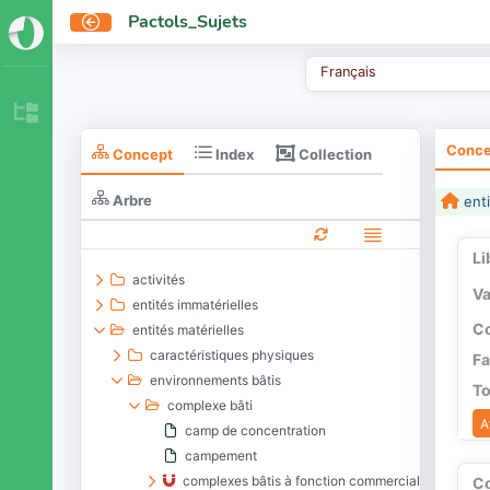
Pactols_Sujets
Français
Conce
Collection
Concept
Index
Arbre
enti
Li
activités
Va
entités immatérielles
Co
entités matérielles
caractéristiques physiques
Fa
environnements bâtis
To
complexe bâti
A
camp de concentration
campement
complexes bâtis à fonction commerciale ou de pro
C