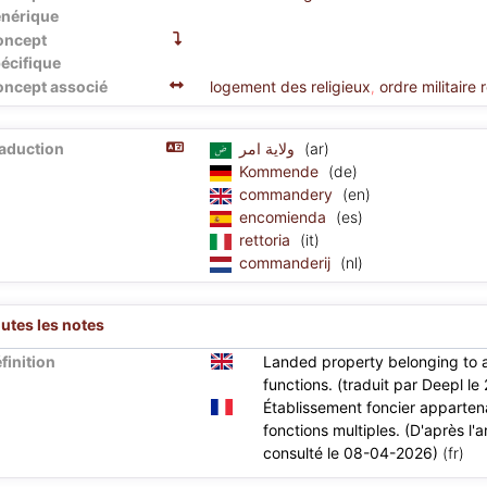
nérique
oncept
écifique
ncept associé
logement des religieux
ordre militaire 
,
aduction
ولاية امر
(ar)
Kommende
(de)
commandery
(en)
encomienda
(es)
rettoria
(it)
commanderij
(nl)
utes les notes
finition
Landed property belonging to a r
functions. (traduit par Deepl l
Établissement foncier appartenan
fonctions multiples. (D'après l
consulté le 08-04-2026)
(fr)