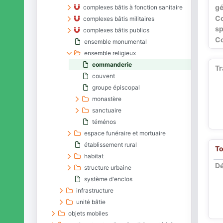
gé
complexes bâtis à fonction sanitaire
C
complexes bâtis militaires
sp
complexes bâtis publics
Co
ensemble monumental
ensemble religieux
commanderie
Tr
couvent
groupe épiscopal
monastère
sanctuaire
téménos
espace funéraire et mortuaire
établissement rural
To
habitat
Dé
structure urbaine
système d'enclos
infrastructure
unité bâtie
objets mobiles