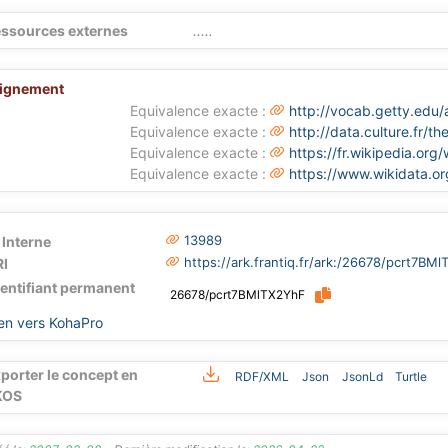
ssources externes
.....
lignement
Equivalence exacte :
http://vocab.getty.edu
Equivalence exacte :
http://data.culture.fr/
Equivalence exacte :
https://fr.wikipedia.or
Equivalence exacte :
https://www.wikidata.o
13989
 Interne
https://ark.frantiq.fr/ark:/26678/pcrt7BM
I
dentifiant permanent
26678/pcrt7BMlTX2YhF
en vers KohaPro
porter le concept en
RDF/XML
Json
JsonLd
Turtle
KOS