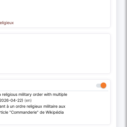
religieux
eligious military order with multiple
e 2026-04-22)
(en)
t à un ordre religieux militaire aux
'article "Commanderie" de Wikipédia