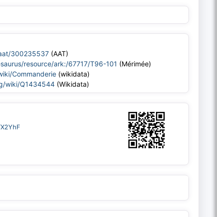
/aat/300235537
(AAT)
thesaurus/resource/ark:/67717/T96-101
(Mérimée)
g/wiki/Commanderie
(wikidata)
rg/wiki/Q1434544
(Wikidata)
lTX2YhF