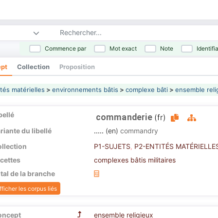
Commence par
Mot exact
Note
Identifi
pt
Collection
Proposition
tés matérielles
>
environnements bâtis
>
complexe bâti
>
ensemble reli
bellé
commanderie
(fr)
riante du libellé
.....
(en)
commandry
llection
P1-SUJETS
P2-ENTITÉS MATÉRIELLE
,
cettes
complexes bâtis militaires
tal de la branche
fficher les corpus liés
duction
oncept
ensemble religieux