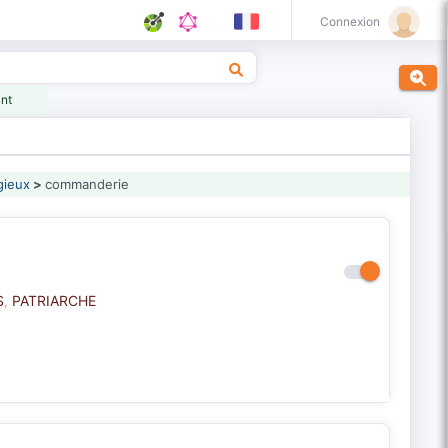
Connexion
ant
gieux
>
commanderie
S
PATRIARCHE
,