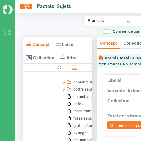
lieu de culte
Pactols_Sujets
édifice funéraire
aménagement de la tombe
Français
marqueur de tombe
Commence par
monument funéraire
pyramide nubienne
Concept
Collecti
Concept
Index
sépulture
sépultures par construction
Collection
Arbre
entités matérielle
adebni
monumentale
>
tombe
arcosolium
caveau
Libellé
chambre funéraire
coffre sépulcral
Variante du libe
columbarium
Collection
enfeu
fosse commune
Total de la bra
fosse sépulcrale
Afficher les corpus
grotte sépulcrale
hypogée
inhumation en silo