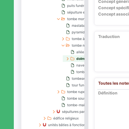
Concept génér
puits funéraire
Concept spécif
sépulture en pleine terre
Concept associ
tombe monumentale
mastaba
pyramide égyptienne
Traduction
tombe à chambre
tombe mégalithique
allée couverte
dolmen
naveta
tombe des Géants
tombeau
Toutes les note
tour funéraire
tombe rupestre
Définition
tombe sous tuiles
tombe-maison
sépultures par type de dépôt
édifice religieux
unités bâties à fonction sanitaire