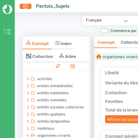
Pactols_Sujets
Français
Commence par
Concept
Collecti
Concept
Index
Collection
Arbre
organismes vivant
Libellé
activités
Variante du libe
entités immatérielles
Collection
entités matérielles
entités nommées
Facettes
entités sociales collectives
Total de la bra
entités spatiales
Afficher les corpus
entités temporelles
matériaux
organismes vivants
Concept génér