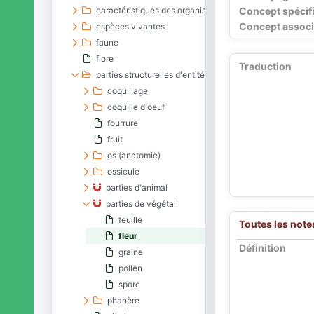
caractéristiques des organismes vivants
Concept spécif
Concept associ
espèces vivantes
faune
flore
Traduction
parties structurelles d'entités organiques
coquillage
coquille d'oeuf
fourrure
fruit
os (anatomie)
ossicule
parties d'animal
parties de végétal
feuille
Toutes les note
fleur
Définition
graine
pollen
spore
phanère