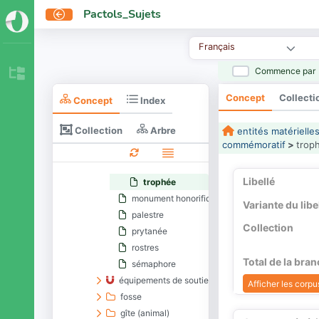
bouleutérion
Pactols_Sujets
curie (bâtiment)
édifice de spectacle
Français
établissement d'enseignement
hestiatorion
Commence par
hôtel de ville
Concept
Collecti
Concept
lieu de justice
Index
lieu de perception
Collection
Arbre
entités matérielle
monument commémoratif
commémoratif
>
trop
arc monumental
colonne monumentale
Libellé
trophée
monument honorifique
Variante du libe
palestre
Collection
prytanée
rostres
Total de la bra
sémaphore
équipements de soutien
Afficher les corpus
fosse
gîte (animal)