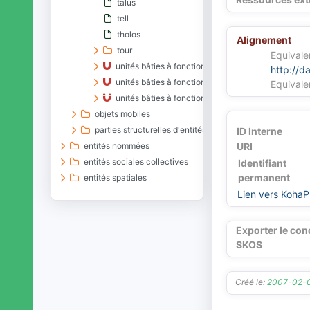
talus
tell
tholos
Alignement
tour
Equivale
unités bâties à fonction de production
http://d
unités bâties à fonction religieuse
Equivale
unités bâties à fonction sanitaire
objets mobiles
parties structurelles d'entités matérielles
ID Interne
entités nommées
URI
entités sociales collectives
Identifiant
permanent
entités spatiales
entités temporelles
Lien vers KohaP
matériaux
organismes vivants
Exporter le con
processus naturels
SKOS
rôles
unités géopolitiques
Créé le:
2007-02-
~[termes dépréciés]