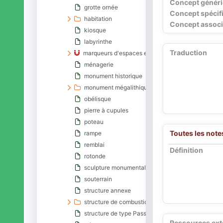
Concept génér
grotte ornée
Concept spécif
habitation
Concept associ
kiosque
labyrinthe
Traduction
marqueurs d'espaces et de limites
ménagerie
monument historique
monument mégalithique
obélisque
pierre à cupules
poteau
Toutes les note
rampe
remblai
Définition
rotonde
sculpture monumentale
souterrain
structure annexe
structure de combustion
structure de type Passy
Ressources ext