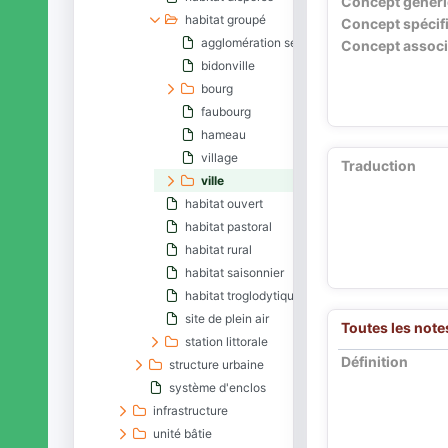
Concept génér
habitat groupé
Concept spécif
agglomération secondaire
Concept associ
bidonville
bourg
faubourg
hameau
village
Traduction
ville
habitat ouvert
habitat pastoral
habitat rural
habitat saisonnier
habitat troglodytique
site de plein air
Toutes les note
station littorale
Définition
structure urbaine
système d'enclos
infrastructure
unité bâtie