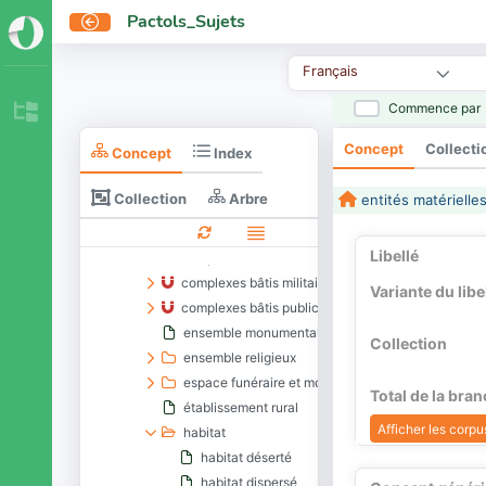
Pactols_Sujets
activités
entités immatérielles
Français
entités matérielles
Commence par
caractéristiques physiques
environnements bâtis
Concept
Collecti
Concept
Index
complexe bâti
camp de concentration
Collection
Arbre
entités matérielle
campement
complexes bâtis à fonction commerciale ou de pro
Libellé
complexes bâtis à fonction sanitaire
complexes bâtis militaires
Variante du libe
complexes bâtis publics
ensemble monumental
Collection
ensemble religieux
espace funéraire et mortuaire
Total de la bra
établissement rural
Afficher les corpus
habitat
habitat déserté
habitat dispersé