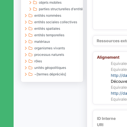
objets mobiles
parties structurelles d'entités matérielles
entités nommées
entités sociales collectives
entités spatiales
entités temporelles
Ressources ext
matériaux
organismes vivants
processus naturels
Alignement
rôles
Equivale
unités géopolitiques
Equivale
~[termes dépréciés]
http://d
Découve
Equivale
http://d
Equivale
ID Interne
URI