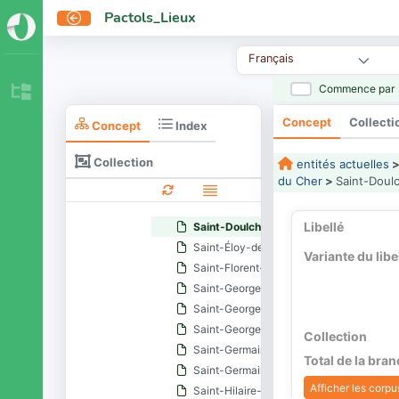
Rians (Cher)
Pactols_Lieux
Sagonne
Saint-Aignan-des-Noyers
Français
Saint-Amand-Montrond
Saint-Ambroix (Cher)
Commence par
Saint-Baudel
Concept
Collecti
Saint-Bouize
Concept
Index
Saint-Caprais (Cher)
Collection
entités actuelles
Saint-Céols
du Cher
>
Saint-Doul
Saint-Christophe-le-Chaudry
Saint-Denis-de-Palin
Libellé
Saint-Doulchard
Saint-Éloy-de-Gy
Variante du libe
Saint-Florent-sur-Cher
Saint-Georges-de-Poisieux
Saint-Georges-sur-la-Prée
Saint-Georges-sur-Moulon
Collection
Saint-Germain-des-Bois (Cher)
Total de la bra
Saint-Germain-du-Puy
Afficher les corpus
Saint-Hilaire-de-Court