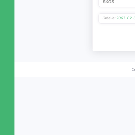
SKOS
Soulangis
Soye-en-Septaine
Créé le:
2007-02-
Subligny (Cher)
Sury-en-Vaux
Sury-ès-Bois
Sury-près-Léré
Tendron
Thaumiers
Thauvenay
Thénioux
C
Thou (Cher)
Torteron
Touchay
Trouy
Uzay-le-Venon
Vailly-sur-Sauldre
Vallenay
Vasselay
Veaugues