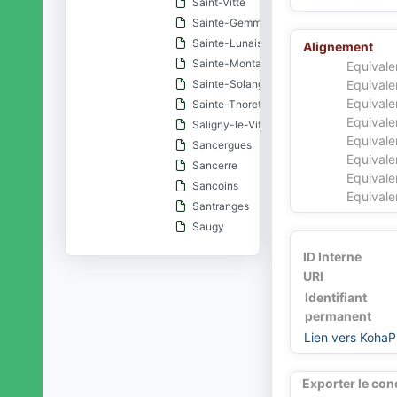
Saint-Vitte
Sainte-Gemme-en-Sancerrois
Sainte-Lunaise
Alignement
Sainte-Montaine
Equivale
Sainte-Solange
Equivale
Equivale
Sainte-Thorette
Equivale
Saligny-le-Vif
Equivale
Sancergues
Equivale
Sancerre
Equivale
Sancoins
Equivale
Santranges
Saugy
Saulzais-le-Potier
ID Interne
Savigny-en-Sancerre
URI
Savigny-en-Septaine
Identifiant
Senneçay
permanent
Sens-Beaujeu
Lien vers KohaP
Serruelles
Sévry
Exporter le con
Sidiailles