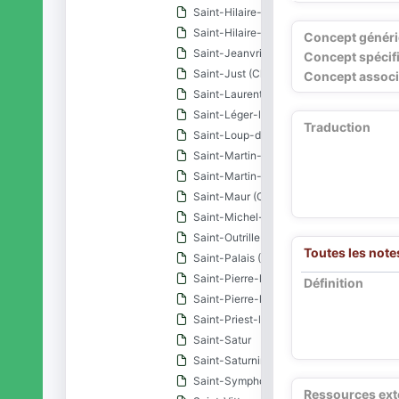
Saint-Hilaire-de-Gondilly
Saint-Hilaire-en-Lignières
Concept génér
Saint-Jeanvrin
Concept spécif
Saint-Just (Cher)
Concept associ
Saint-Laurent (Cher)
Saint-Léger-le-Petit
Traduction
Saint-Loup-des-Chaumes
Saint-Martin-d'Auxigny
Saint-Martin-des-Champs (Cher)
Saint-Maur (Cher)
Saint-Michel-de-Volangis
Saint-Outrille
Toutes les note
Saint-Palais (Cher)
Saint-Pierre-les-Bois
Définition
Saint-Pierre-les-Étieux
Saint-Priest-la-Marche
Saint-Satur
Saint-Saturnin (Cher)
Saint-Symphorien (Cher)
Ressources ext