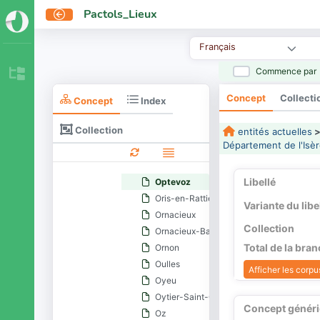
Mottier
Pactols_Lieux
Murianette
Murinais
Français
Nantes-en-Ratier
Nantoin
Commence par
Nivolas-Vermelle
Concept
Collecti
Notre-Dame-de-Commiers
Concept
Index
Notre-Dame-de-l'Osier
Collection
entités actuelles
Notre-Dame-de-Mésage
Département de l'Isèr
Notre-Dame-de-Vaulx
Noyarey
Libellé
Optevoz
Oris-en-Rattier
Variante du libe
Ornacieux
Collection
Ornacieux-Balbins
Total de la bra
Ornon
Oulles
Afficher les corpus
Oyeu
Oytier-Saint-Oblas
Concept génér
Oz