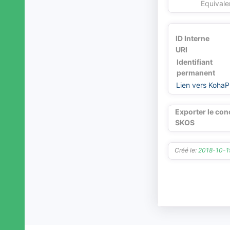
Equivale
Rochetoirin
Roissard
Romagnieu
ID Interne
Roussillon (Isère)
URI
Rovon
Identifiant
Royas
permanent
Roybon
Lien vers KohaP
Ruy-Montceau
Sablons (Isère)
Exporter le con
Saint Antoine l'Abbaye
SKOS
Saint-Agnin-sur-Bion
Saint-Alban-de-Roche
Saint-Alban-du-Rhône
Créé le:
2018-10-
Saint-Albin-de-Vaulserre
Saint-Andéol (Isère)
Saint-André-en-Royans
Saint-André-le-Gaz
Saint-Appolinard (Isère)
Saint-Arey