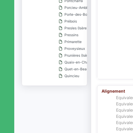
Pontcharra
Porcieu-Amblagnieu
Porte-des-Bonnevaux
Prébois
Presles (Isère)
Pressins
Primarette
Proveysieux
Prunières (Isère)
Quaix-en-Chartreuse
Quet-en-Beaumont
Quincieu
Réaumont
Renage
Alignement
Rencurel
Equivale
Revel (Isère)
Equivale
Equivale
Revel-Tourdan
Equivale
Reventin-Vaugris
Equivale
Rives (Isère)
Equivale
Roche (Isère)