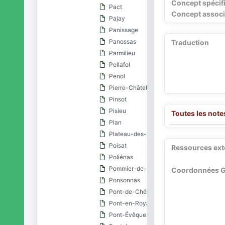
Concept spécif
Pact
Concept associ
Pajay
Panissage
Panossas
Traduction
Parmilieu
Pellafol
Penol
Pierre-Châtel
Pinsot
Pisieu
Toutes les note
Plan
Plateau-des-Petites-Roches
Poisat
Ressources ext
Poliénas
Pommier-de-Beaurepaire
Coordonnées 
Ponsonnas
Pont-de-Chéruy
Pont-en-Royans
Pont-Évêque