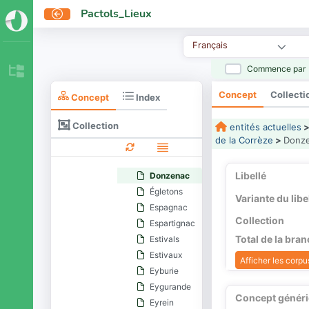
Cornil
Pactols_Lieux
Corrèze (commune)
Cosnac
Français
Couffy-sur-Sarsonne
Courteix
Commence par
Cublac
Concept
Collecti
Curemonte
Concept
Index
Dampniat
Collection
entités actuelles
Darazac
de la Corrèze
>
Donz
Darnets
Davignac
Libellé
Donzenac
Égletons
Variante du libe
Espagnac
Collection
Espartignac
Total de la bra
Estivals
Estivaux
Afficher les corpus
Eyburie
Eygurande
Concept génér
Eyrein