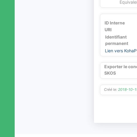
Equivale
Le Pescher
Les Angles-sur-Corrèze
Lestards
ID Interne
Liginiac
URI
Lignareix
Identifiant
Ligneyrac
permanent
Liourdres
Lien vers KohaP
Lissac-sur-Couze
Lostanges
Exporter le con
Louignac
SKOS
Lubersac
Madranges
Malemort
Créé le:
2018-10-
Mansac
Marc-la-Tour
Marcillac-la-Croisille
Marcillac-la-Croze
Margerides
Masseret