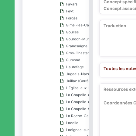
Concept spécif
Favars
Concept associ
Feyt
Forgès
Gimel-les-Cascades
Traduction
Goulles
Gourdon-Murat
Grandsaigne
Gros-Chastang
Gumond
Hautefage
Toutes les note
Jugeals-Nazareth
Juillac (Corrèze)
L'Église-aux-Bois
Ressources ext
La Chapelle-aux-Brocs
La Chapelle-aux-Saints
Coordonnées 
La Chapelle-Saint-Géraud
La Roche-Canillac
Lacelle
Ladignac-sur-Rondelles