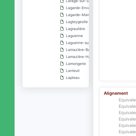
Lafage-sur-Sombre
Lagarde-Enval
Lagarde-Marc-la-Tour
Lagleygeolle
Lagraulière
Laguenne
Laguenne-sur-Avalouze
Lamazière-Basse
Lamazière-Haute
Lamongerie
Lanteuil
Lapleau
Larche (Corrèze)
Laroche-près-Feyt
Alignement
Lascaux (commune)
Equivale
Latronche
Equivale
Equivale
Laval-sur-Luzège
Equivale
Le Chastang
Equivale
Le Jardin
Equivale
Le Lonzac