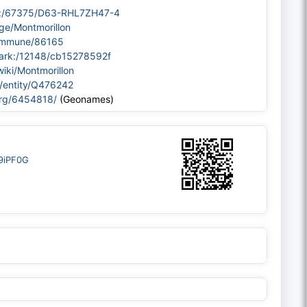
/ark:/67375/D63-RHL7ZH47-4
age/Montmorillon
/commune/86165
r/ark:/12148/cb15278592f
wiki/Montmorillon
g/entity/Q476242
org/6454818/
(Geonames)
D9iPF0G