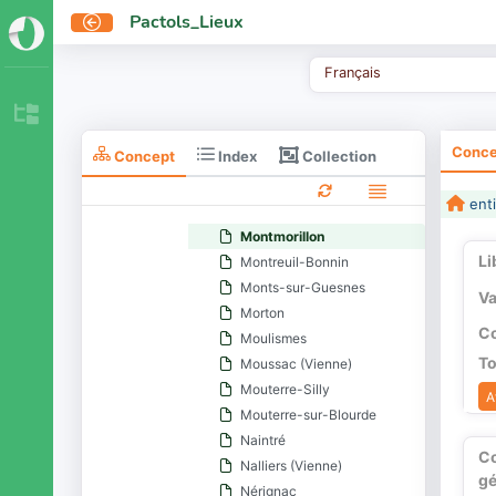
Messemé
Pactols_Lieux
Mignaloux-Beauvoir
Migné-Auxances
Français
Millac
Mirebeau
Moncontour (Vienne)
Conce
Collection
Concept
Index
Mondion
Montamisé
enti
Monthoiron
Montmorillon
Li
Montreuil-Bonnin
Monts-sur-Guesnes
Va
Morton
Co
Moulismes
To
Moussac (Vienne)
Mouterre-Silly
A
Mouterre-sur-Blourde
Naintré
C
Nalliers (Vienne)
gé
Nérignac