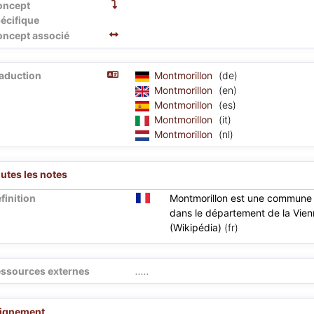
oncept
écifique
ncept associé
aduction
Montmorillon
(de)
Montmorillon
(en)
Montmorillon
(es)
Montmorillon
(it)
Montmorillon
(nl)
utes les notes
finition
Montmorillon est une commune d
dans le département de la Vien
(Wikipédia)
(fr)
ssources externes
.....
lignement