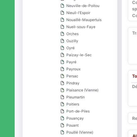
C
Neuville-de-Poitou
sp
Nieuil-l'Espoir
Co
Nouaillé-Maupertuis
Nueil-sous-Faye
Tr
Orches
Ouzilly
Oyré
Paizay-le-Sec
Payré
Payroux
To
Persac
Pindray
Dé
Plaisance (Vienne)
Pleumartin
Poitiers
Port-de-Piles
Re
Pouançay
Pouant
Pouillé (Vienne)
A