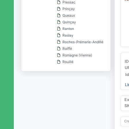
Pressac
Prinçay
Queaux
Quinçay
Ranton
Raslay
Roches-Prémarie-Andillé
Roiffé
Romagne (Vienne)
ID
Rouillé
UR
Saint-Benoît (Vienne)
I
Saint-Christophe (Vienne)
Saint-Clair (Vienne)
Li
Saint-Gaudent
Saint-Genest-d'Ambière
Ex
Saint-Georges-lès-Baillargeaux
S
Saint-Germain (Vienne)
Saint-Gervais-les-Trois-Clochers
Cré
Saint-Jean-de-Sauves
Saint-Julien-l'Ars