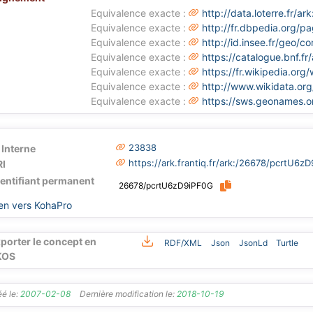
Equivalence exacte :
http://data.loterre.fr
Equivalence exacte :
http://fr.dbpedia.org/p
Equivalence exacte :
http://id.insee.fr/geo
Equivalence exacte :
https://catalogue.bnf.f
Equivalence exacte :
https://fr.wikipedia.org/
Equivalence exacte :
http://www.wikidata.or
Equivalence exacte :
https://sws.geonames.
23838
 Interne
https://ark.frantiq.fr/ark:/26678/pcrtU6z
I
dentifiant permanent
26678/pcrtU6zD9iPF0G
en vers KohaPro
porter le concept en
RDF/XML
Json
JsonLd
Turtle
KOS
é le:
2007-02-08
Dernière modification le:
2018-10-19