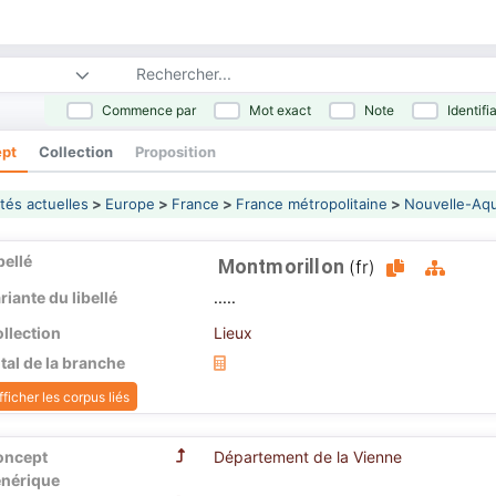
Commence par
Mot exact
Note
Identifi
pt
Collection
Proposition
tés actuelles
>
Europe
>
France
>
France métropolitaine
>
Nouvelle-Aqu
bellé
Montmorillon
(fr)
riante du libellé
.....
llection
Lieux
tal de la branche
fficher les corpus liés
oncept
Département de la Vienne
nérique