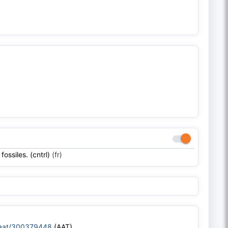
ossiles. (cntrl)
(fr)
u/aat/300379448
(AAT)