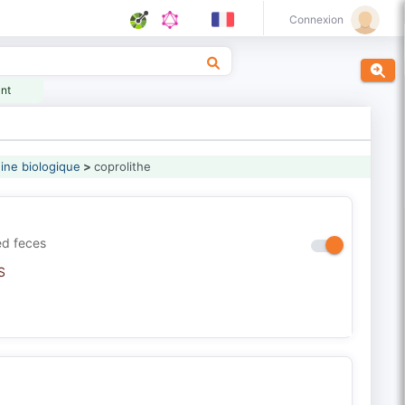
Connexion
ant
gine biologique
>
coprolithe
zed feces
S