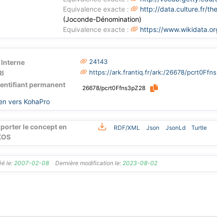
Equivalence exacte :
http://data.culture.fr/
(Joconde-Dénomination)
Equivalence exacte :
https://www.wikidata.o
24143
 Interne
https://ark.frantiq.fr/ark:/26678/pcrt0Ff
I
dentifiant permanent
26678/pcrt0Ffns3pZ28
en vers KohaPro
porter le concept en
RDF/XML
Json
JsonLd
Turtle
KOS
é le:
2007-02-08
Dernière modification le:
2023-08-02