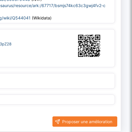
thesaurus/resource/ark:/67717/bsmjs74kc63c3gwj4fv2-c
rg/wiki/Q544041
(Wikidata)
ns3pZ28
Proposer une amélioration