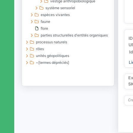
vestige anthropobiologique
système sensoriel
espèces vivantes
faune
flore
parties structurelles d'entités organiques
ID
processus naturels
UR
rôles
I
unités géopolitiques
Li
~[termes dépréciés]
Ex
S
Cré