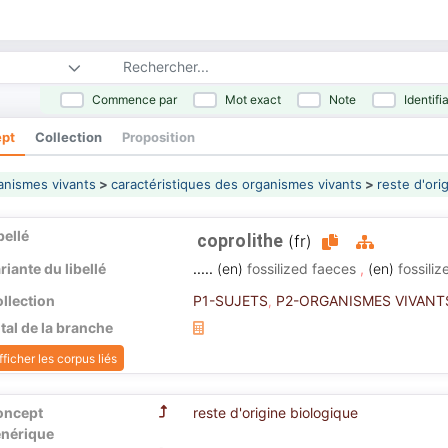
Commence par
Mot exact
Note
Identifi
pt
Collection
Proposition
nismes vivants
>
caractéristiques des organismes vivants
>
reste d'ori
bellé
coprolithe
(fr)
riante du libellé
.....
(en)
fossilized faeces
,
(en)
fossili
llection
P1-SUJETS
P2-ORGANISMES VIVANT
,
tal de la branche
fficher les corpus liés
oncept
reste d'origine biologique
nérique