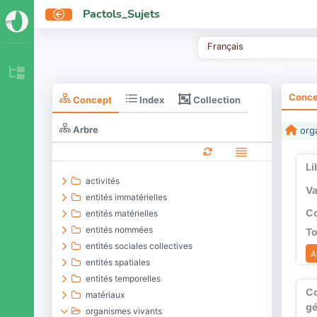
Pactols_Sujets
Français
Conce
Collection
Concept
Index
Arbre
orga
Li
activités
Va
entités immatérielles
Co
entités matérielles
entités nommées
To
entités sociales collectives
A
entités spatiales
entités temporelles
C
matériaux
gé
organismes vivants