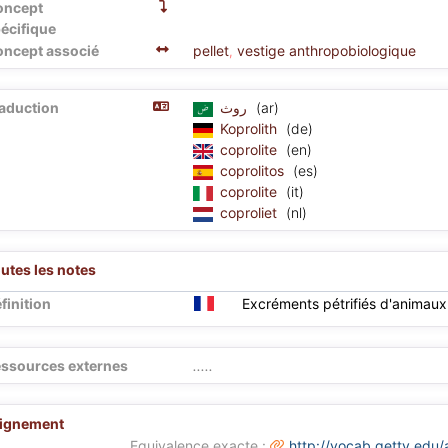
oncept
écifique
ncept associé
pellet
vestige anthropobiologique
,
aduction
روث
(ar)
Koprolith
(de)
coprolite
(en)
coprolitos
(es)
coprolite
(it)
coproliet
(nl)
utes les notes
finition
Excréments pétrifiés d'animaux f
ssources externes
.....
lignement
Equivalence exacte :
http://vocab.getty.ed