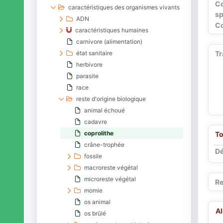
C
caractéristiques des organismes vivants
sp
ADN
Co
caractéristiques humaines
carnivore (alimentation)
état sanitaire
Tr
herbivore
parasite
race
reste d'origine biologique
animal échoué
cadavre
coprolithe
To
crâne-trophée
Dé
fossile
macroreste végétal
microreste végétal
Re
momie
os animal
A
os brûlé