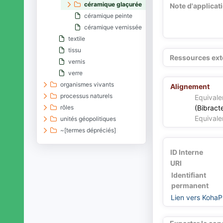
céramique glaçurée
Note d'applicat
céramique peinte
céramique vernissée
textile
tissu
Ressources ext
vernis
verre
organismes vivants
Alignement
processus naturels
Equivale
rôles
(Bibract
Equivale
unités géopolitiques
~[termes dépréciés]
ID Interne
URI
Identifiant
permanent
Lien vers KohaP