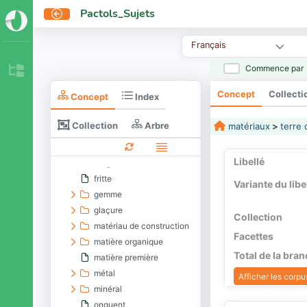
entités matérielles
Pactols_Sujets
entités nommées
entités sociales collectives
Français
entités spatiales
Commence par
entités temporelles
matériaux
Concept
Collecti
Concept
Index
aliment
boisson
Collection
Arbre
matériaux
>
terre 
combustible
cosmétique
Libellé
drogue
fritte
Variante du libe
gemme
glaçure
Collection
matériau de construction
Facettes
matière organique
Total de la bra
matière première
métal
Afficher les corpus
minéral
onguent