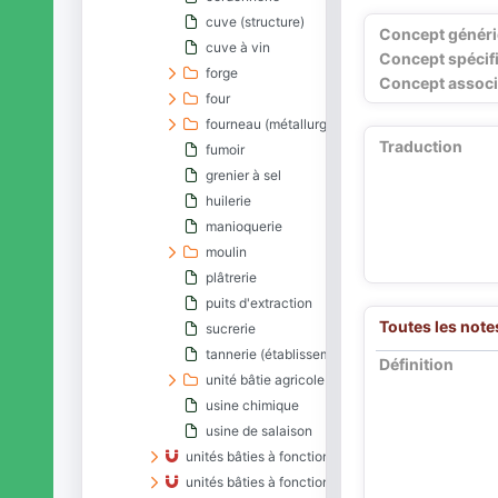
cuve (structure)
Concept génér
cuve à vin
Concept spécif
forge
Concept associ
four
fourneau (métallurgie)
Traduction
fumoir
grenier à sel
huilerie
manioquerie
moulin
plâtrerie
puits d'extraction
Toutes les note
sucrerie
tannerie (établissement)
Définition
unité bâtie agricole
usine chimique
usine de salaison
unités bâties à fonction religieuse
unités bâties à fonction sanitaire