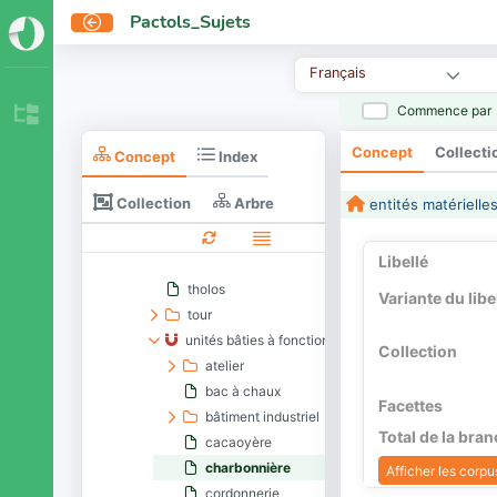
poteau
Pactols_Sujets
rampe
remblai
Français
rotonde
Commence par
sculpture monumentale
souterrain
Concept
Collecti
Concept
Index
structure annexe
structure de combustion
Collection
Arbre
entités matérielle
structure de type Passy
talus
Libellé
tell
tholos
Variante du libe
tour
unités bâties à fonction de production
Collection
atelier
bac à chaux
Facettes
bâtiment industriel
Total de la bra
cacaoyère
charbonnière
Afficher les corpus
cordonnerie