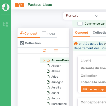
Grand Est
Pactols_Lieux
Hauts-de-France
Île-de-France
Français
Normandie
Nouvelle-Aquitaine
Commence par
Occitanie (région administrative)
Concept
Collecti
Pays de la Loire
Concept
Index
Provence-Alpes-Côte d'Azur
Collection
entités actuelles
Département des Alpes-de-Haute-Provenc
Département des Bo
Département des Alpes-Maritimes
Département des Bouches-du-Rhône
Libellé
Aix-en-Provence
Allauch
Variante du libe
Alleins
Collection
Arles
Total de la bra
Aubagne
Aureille
Afficher les corpus
Auriol
Aurons
Concept génér
Barbentane