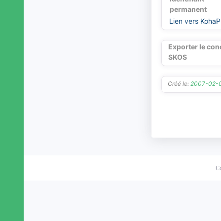
La Destrousse
permanent
La Fare-les-Oliviers
Lien vers KohaP
La Penne-sur-Huveaune
La Roque-d'Anthéron
Exporter le con
Lamanon
SKOS
Lambesc
Lançon-Provence
Créé le:
2007-02-
Le Puy-Sainte-Réparade
Le Rove
Le Tholonet
Les Baux-de-Provence
Les Pennes-Mirabeau
Maillane
Mallemort
Marignane
C
Marseille
Martigues
Mas-Blanc-des-Alpilles
Maussane-les-Alpilles