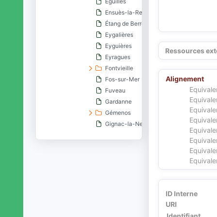
Éguilles
Ensuès-la-Redonne
Étang de Berre
Eygalières
Eyguières
Ressources ext
Eyragues
Fontvieille
Alignement
Fos-sur-Mer
Equivale
Fuveau
Equivale
Gardanne
Equivale
Gémenos
Equivale
Gignac-la-Nerthe
Equivale
Grans
Equivale
Graveson
Equivale
Gréasque
Equivale
Istres
Jouques
La Barben
ID Interne
La Bouilladisse
URI
La Ciotat
Identifiant