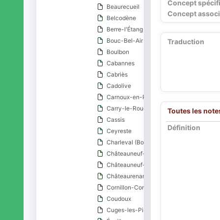
Concept spécif
Beaurecueil
Concept associ
Belcodène
Berre-l'Étang
Bouc-Bel-Air
Traduction
Boulbon
Cabannes
Cabriès
Cadolive
Carnoux-en-Provence
Carry-le-Rouet
Toutes les note
Cassis
Définition
Ceyreste
Charleval (Bouches-du-Rhône)
Châteauneuf-le-Rouge
Châteauneuf-les-Martigues
Châteaurenard
Cornillon-Confoux
Coudoux
Cuges-les-Pins