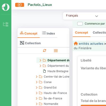
France de l'Ouest
Pactols_Lieux
France du Centre
France du Nord
Français
France du Sud
France métropolitaine
Commence par
Auvergne-Rhône-Alpes
Concept
Collecti
Bourgogne-Franche-Comté
Concept
Index
Bretagne (région)
Collection
entités actuelles
Basse Bretagne
du Finistère
Département d'Ille-et-Vilaine
Département des Côtes-d’Armor
Libellé
Département du Finistère
Département du Morbihan
Variante du libe
Haute Bretagne
Centre-Val de Loire
Corse
Grand Est
Hauts-de-France
Collection
Île-de-France
Total de la bra
Normandie