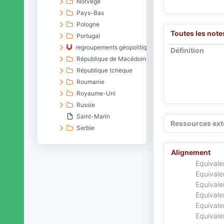
Norvège
Pays-Bas
Pologne
Toutes les note
Portugal
regroupements géopolitiques d'États européens
Définition
République de Macédoine
République tchèque
Roumanie
Royaume-Uni
Russie
Saint-Marin
Ressources ext
Serbie
Slovaquie
Slovénie
Alignement
Suède
Equivale
Equivale
Suisse
Equivale
Ukraine
Equivale
Vatican
Equivale
Océanie
Equivale
entités du passé