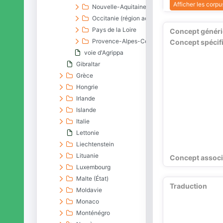
Afficher les corpus
Nouvelle-Aquitaine
Occitanie (région administrative)
Pays de la Loire
Concept génér
Provence-Alpes-Côte d'Azur
Concept spécif
voie d'Agrippa
Gibraltar
Grèce
Hongrie
Irlande
Islande
Italie
Lettonie
Liechtenstein
Lituanie
Concept associ
Luxembourg
Malte (État)
Traduction
Moldavie
Monaco
Monténégro