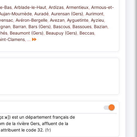
le-Bas
,
Arblade-le-Haut
,
Ardizas
,
Armentieux
,
Armous-et-
Aujan-Mournède
,
Auradé
,
Aurensan (Gers)
,
Aurimont
,
vensac
,
Avéron-Bergelle
,
Avezan
,
Ayguetinte
,
Ayzieu
,
ugnan
,
Barran
,
Bars (Gers)
,
Bascous
,
Bassoues
,
Bazian
,
hés
,
Beaumont (Gers)
,
Beaupuy (Gers)
,
Beccas
,
aint-Clamens
,
...
ʒɛːʁ]) est un département français de
om de la rivière Gers, affluent de la
 attribuent le code 32.
(fr)