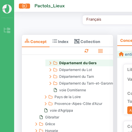
Département de l'Ariège
Pactols_Lieux
Département de l'Aude
Département de l'Aveyron
Français
Département de l'Hérault
Département de la Haute-Garonne
Département de la Lozère
Conce
Collection
Concept
Index
Département des Hautes-Pyrénées
Département des Pyrénées-Orientales
enti
Département du Gard
Département du Gers
Li
Département du Lot
Département du Tarn
Va
Département du Tarn-et-Garonne
voie Domitienne
Co
Pays de la Loire
To
Provence-Alpes-Côte d'Azur
A
voie d'Agrippa
Gibraltar
Grèce
C
Hongrie