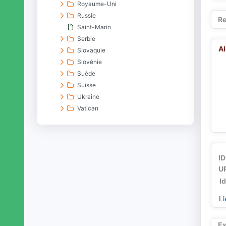
Royaume-Uni
Russie
Re
Saint-Marin
Serbie
A
Slovaquie
Slovénie
Suède
Suisse
Ukraine
Vatican
Océanie
entités du passé
espaces aquatiques
espaces terrestres
ID
sites archéologiques
UR
~[termes dépréciés]
I
Li
Ex