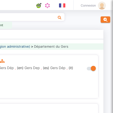
Connexion
ant
gion administrative)
>
Département du Gers
Gers Dép
,
(en)
Gers Dep
,
(es)
Gers Dép
,
(it)