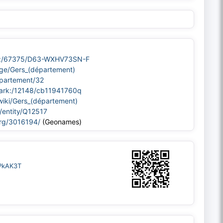
/ark:/67375/D63-WXHV73SN-F
age/Gers_(département)
departement/32
r/ark:/12148/cb11941760q
/wiki/Gers_(département)
/entity/Q12517
org/3016194/
(Geonames)
bPkAK3T