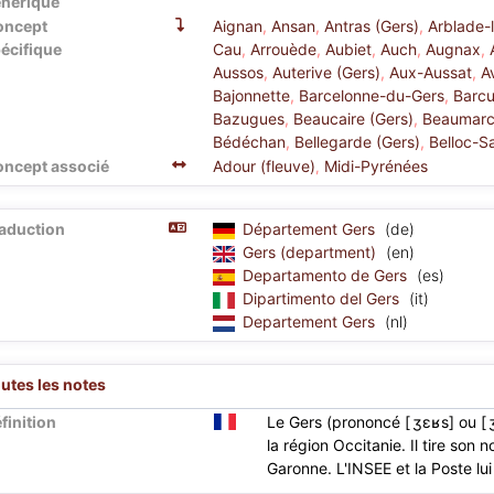
nérique
oncept
Aignan
,
Ansan
,
Antras (Gers)
,
Arblade-
écifique
Cau
,
Arrouède
,
Aubiet
,
Auch
,
Augnax
,
Aussos
,
Auterive (Gers)
,
Aux-Aussat
,
A
Bajonnette
,
Barcelonne-du-Gers
,
Barc
Bazugues
,
Beaucaire (Gers)
,
Beaumarc
Bédéchan
,
Bellegarde (Gers)
,
Belloc-S
ncept associé
Adour (fleuve)
Midi-Pyrénées
,
aduction
Département Gers
(de)
Gers (department)
(en)
Departamento de Gers
(es)
Dipartimento del Gers
(it)
Departement Gers
(nl)
utes les notes
finition
Le Gers (prononcé [ ʒɛʁs] ou [ 
la région Occitanie. Il tire son n
Garonne. L'INSEE et la Poste lui