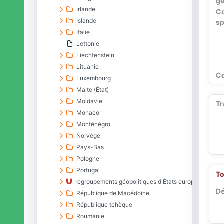
gé
Irlande
C
Islande
sp
Italie
Lettonie
Liechtenstein
Lituanie
Co
Luxembourg
Malte (État)
Moldavie
Tr
Monaco
Monténégro
Norvège
Pays-Bas
Pologne
Portugal
To
regroupements géopolitiques d'États européens
Dé
République de Macédoine
République tchèque
Roumanie