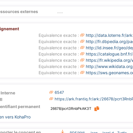
ssources externes
.....
lignement
Equivalence exacte :
http://data.loterre.fr
Equivalence exacte :
http://fr.dbpedia.org/p
Equivalence exacte :
http://id.insee.fr/geo/
Equivalence exacte :
https://catalogue.bnf.f
Equivalence exacte :
https://fr.wikipedia.org
Equivalence exacte :
http://www.wikidata.org
Equivalence exacte :
https://sws.geonames.
6547
 Interne
https://ark.frantiq.fr/ark:/26678/pcrt3Rn
I
dentifiant permanent
26678/pcrt3RnbPkAK3T
en vers KohaPro
porter le concept en
RDF/XML
Json
JsonLd
Turtle