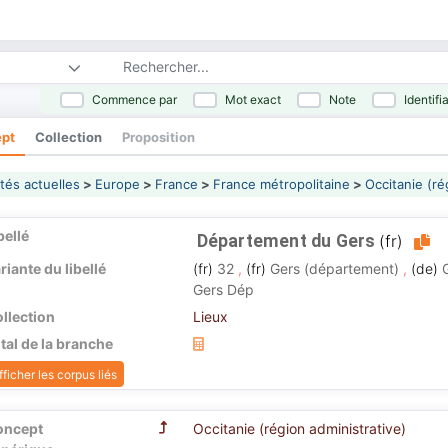
Commence par
Mot exact
Note
Identifi
pt
Collection
Proposition
tés actuelles
>
Europe
>
France
>
France métropolitaine
>
Occitanie (ré
bellé
Département du Gers
(fr)
riante du libellé
(fr)
32
,
(fr)
Gers (département)
,
(de)
Gers Dép
llection
Lieux
tal de la branche
fficher les corpus liés
oncept
Occitanie (région administrative)