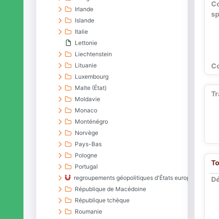
C
Irlande
sp
Islande
Italie
Lettonie
Liechtenstein
Lituanie
Co
Luxembourg
Malte (État)
Tr
Moldavie
Monaco
Monténégro
Norvège
Pays-Bas
Pologne
To
Portugal
regroupements géopolitiques d'États européens
Dé
République de Macédoine
République tchèque
Roumanie