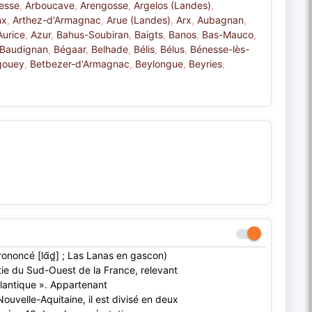
esse
,
Arboucave
,
Arengosse
,
Argelos (Landes)
,
nx
,
Arthez-d'Armagnac
,
Arue (Landes)
,
Arx
,
Aubagnan
,
Aurice
,
Azur
,
Bahus-Soubiran
,
Baigts
,
Banos
,
Bas-Mauco
,
Baudignan
,
Bégaar
,
Belhade
,
Bélis
,
Bélus
,
Bénesse-lès-
gouey
,
Betbezer-d'Armagnac
,
Beylongue
,
Beyries
,
noncé [lɑ̃d̪] ; Las Lanas en gascon)
tie du Sud-Ouest de la France, relevant
lantique ». Appartenant
ouvelle-Aquitaine, il est divisé en deux