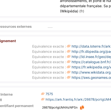
arrondissements, et porte le n
départementale française. Sa 
(Wikipédia)
(fr)
ssources externes
.....
lignement
Equivalence exacte :
http://data.loterre.fr
Equivalence exacte :
http://fr.dbpedia.org/p
Equivalence exacte :
http://id.insee.fr/geo/
Equivalence exacte :
https://catalogue.bnf.
Equivalence exacte :
https://fr.wikipedia.org
Equivalence exacte :
http://www.wikidata.or
Equivalence exacte :
https://sws.geonames.
7575
 Interne
https://ark.frantiq.fr/ark:/26678/pcrtgU
I
dentifiant permanent
26678/pcrtgUM4AzNPSn