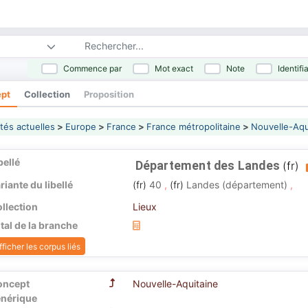
Commence par
Mot exact
Note
Identifi
pt
Collection
Proposition
tés actuelles
>
Europe
>
France
>
France métropolitaine
>
Nouvelle-Aqu
bellé
Département des Landes
(fr)
riante du libellé
(fr)
40
,
(fr)
Landes (département)
,
llection
Lieux
tal de la branche
fficher les corpus liés
oncept
Nouvelle-Aquitaine
nérique