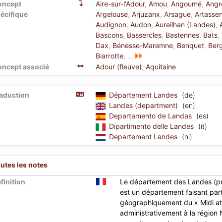
oncept
Aire-sur-l'Adour
,
Amou
,
Angoumé
,
Angr
écifique
Argelouse
,
Arjuzanx
,
Arsague
,
Artasse
Audignon
,
Audon
,
Aureilhan (Landes)
,
Bascons
,
Bassercles
,
Bastennes
,
Bats
,
Dax
,
Bénesse-Maremne
,
Benquet
,
Ber
Biarrotte
,
...
ncept associé
Adour (fleuve)
Aquitaine
,
aduction
Département Landes
(de)
Landes (department)
(en)
Departamento de Landas
(es)
Dipartimento delle Landes
(it)
Departement Landes
(nl)
utes les notes
finition
Le département des Landes (pro
est un département faisant par
géographiquement du « Midi at
administrativement à la région N