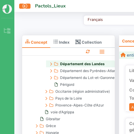
Département de la Charente
Pactols_Lieux
Département de la Charente-Maritime
Département de la Corrèze
Français
Département de la Creuse
Département de la Dordogne
Département de la Gironde
Conce
Collection
Concept
Index
Département de la Haute-Vienne
Département de la Vienne
enti
Département des Deux-Sèvres
Département des Landes
Li
Département des Pyrénées-Atlantiques
Département du Lot-et-Garonne
Va
Périgord
Co
Occitanie (région administrative)
To
Pays de la Loire
Provence-Alpes-Côte d'Azur
A
voie d'Agrippa
Gibraltar
C
Grèce
gé
Hongrie