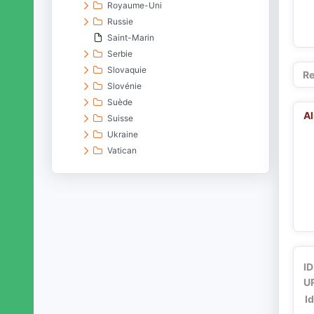
Royaume-Uni
Russie
Saint-Marin
Serbie
Slovaquie
Re
Slovénie
Suède
A
Suisse
Ukraine
Vatican
Océanie
entités du passé
espaces aquatiques
espaces terrestres
sites archéologiques
~[termes dépréciés]
ID
UR
I