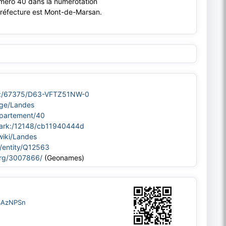
uméro 40 dans la numérotation
préfecture est Mont-de-Marsan.
/ark:/67375/D63-VFTZ51NW-0
age/Landes
departement/40
fr/ark:/12148/cb11940444d
/wiki/Landes
g/entity/Q12563
org/3007866/
(Geonames)
M4AzNPSn