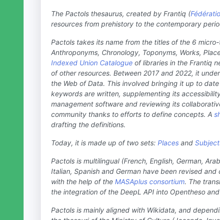
The Pactols thesaurus, created by Frantiq (
Fédératio
resources from prehistory to the contemporary perio
Pactols takes its name from the titles of the 6 micro-
Anthroponyms, Chronology, Toponyms, Works, Places a
Indexed Union Catalogue
of libraries in the Frantiq 
of other resources. Between 2017 and 2022, it under
the Web of Data. This involved bringing it up to dat
keywords are written, supplementing its accessibilit
management software and reviewing its collaborati
community thanks to efforts to define concepts. A
s
drafting the definitions.
Today, it is made up of two sets:
Places
and
Subject
Pactols is multilingual (French, English, German, Arabi
Italian, Spanish and German have been revised and 
with the help of the
MASAplus consortium
. The trans
the integration of the DeepL API into Opentheso an
Pactols is mainly aligned with Wikidata, and dependi