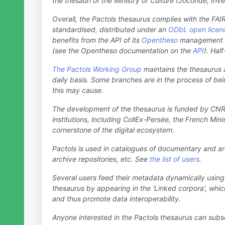
the thesauri of the Ministry of Culture (Joconde, Inv
Overall, the Pactols thesaurus complies with the FAI
standardised, distributed under an
ODbL open licen
benefits from the API of its
Opentheso
management sof
(see the Opentheso documentation on the
API
). Hal
The Pactols Working Group
maintains the thesaurus 
daily basis. Some branches are in the process of b
this may cause.
The development of the thesaurus is funded by CNR
institutions, including CollEx-Persée, the French Min
cornerstone of the digital ecosystem.
Pactols is used in catalogues of documentary and a
archive repositories, etc. See
the list of users
.
Several users feed their metadata dynamically usin
thesaurus by appearing in the ‘Linked corpora', whic
and thus promote data interoperability.
Anyone interested in the Pactols thesaurus can subs