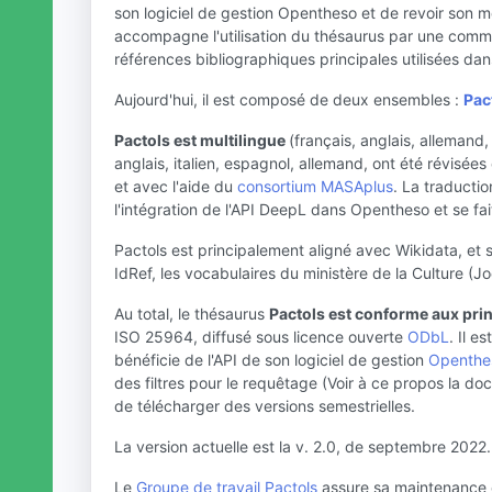
son logiciel de gestion Opentheso et de revoir son mo
accompagne l'utilisation du thésaurus par une com
références bibliographiques principales utilisées dan
Aujourd'hui, il est composé de deux ensembles :
Pac
Pactols est multilingue
(français, anglais, allemand,
anglais, italien, espagnol, allemand, ont été révisée
et avec l'aide du
consortium MASAplus
. La traductio
l'intégration de l'API DeepL dans Opentheso et se f
Pactols est principalement aligné avec Wikidata, et 
IdRef, les vocabulaires du ministère de la Culture (J
Au total, le thésaurus
Pactols est conforme aux pri
ISO 25964, diffusé sous licence ouverte
ODbL
. Il 
bénéficie de l'API de son logiciel de gestion
Openthe
des filtres pour le requêtage (Voir à ce propos la d
de télécharger des versions semestrielles.
La version actuelle est la v. 2.0, de septembre 2022.
Le
Groupe de travail Pactols
assure sa maintenance et